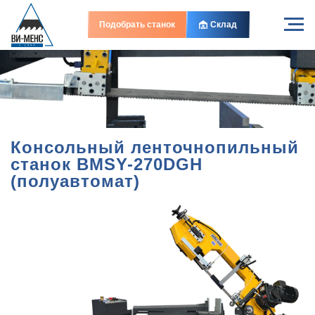
В наличии
В наличии
Подобрать станок
Склад
Консольный ленточнопильный
станок BMSY-270DGH
(полуавтомат)