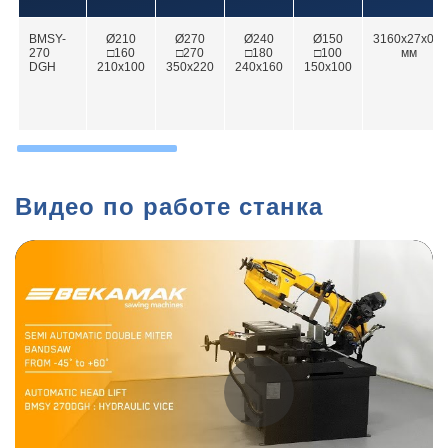
BMSY-
Ø210
Ø270
Ø240
Ø150
3160х27х0,9
270
□160
□270
□180
□100
мм
DGH
210x100
350х220
240х160
150x100
Видео по работе станка