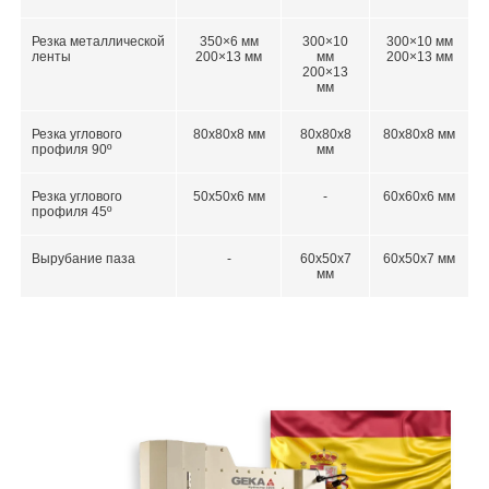
Резка металлической
350×6 мм
300×10
300×10 мм
ленты
200×13 мм
мм
200×13 мм
200×13
мм
Резка углового
80x80x8 мм
80x80x8
80x80x8 мм
профиля 90º
мм
Резка углового
50x50x6 мм
-
60x60x6 мм
профиля 45º
Вырубание паза
-
60x50x7
60x50x7 мм
мм