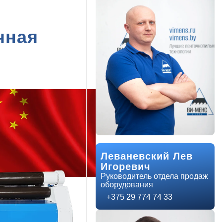
чная
Леваневский Лев
Игоревич
Руководитель отдела продаж
оборудования
+375 29 774 74 33