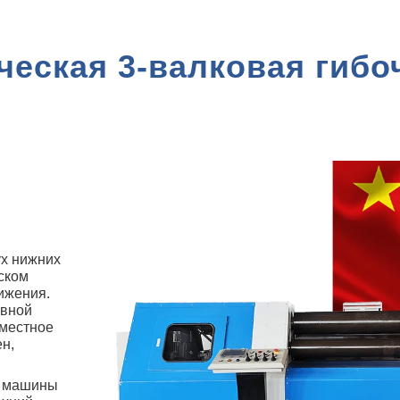
еская 3-валковая гибо
ух нижних
ском
ижения.
авной
вместное
н,
й машины