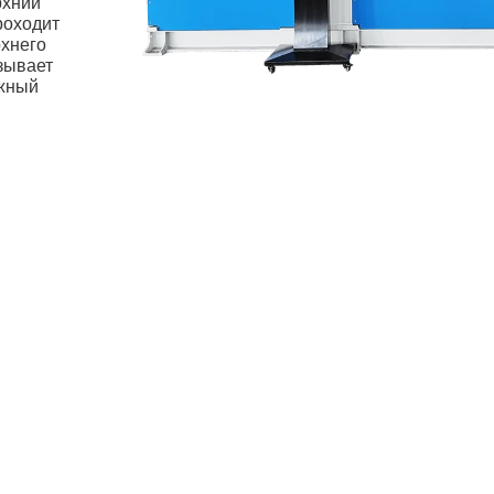
рхний
роходит
рхнего
зывает
ужный